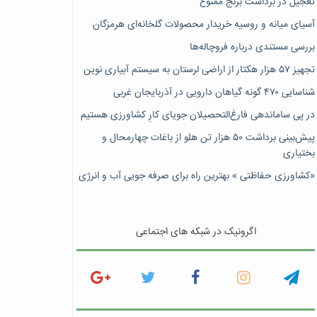
تعجیل در برداشت برنج ممنوع
آسیای میانه و روسیه خریدار محصولات گلخانه‌ای هرمزگان
بررسی مستندی درباره فروچاله‌ها
تجهیز ۵۷ هزار هکتار از اراضی لرستان به سیستم آبیاری نوین
شناسایی ۴۷٠ گونه گیاهان دارویی در آذربایجان غربی
در پی ساماندهی فارغ‌التحصیلان جویای کارِ کشاورزی هستیم
پیش‎‌بینی برداشت ۵۰ هزار تن هلو از باغات چهارمحال و
بختیاری
«کشاورزی حفاظتی » بهترین راه برای صرفه جویی آب و انرژی
اگرونیک در شبکه های اجتماعی