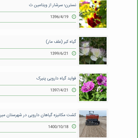
نسترن؛ سرشار از ویتامین ث
1396/4/19
گیاه کبر (علف مار)
1399/6/21
فواید گیاه دارویی پنیرک
1397/4/21
کشت مکانیزه گیاهان دارویی در شهرستان میر
1400/10/18