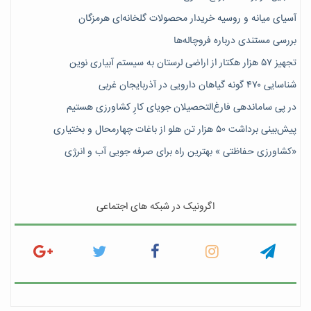
آسیای میانه و روسیه خریدار محصولات گلخانه‌ای هرمزگان
بررسی مستندی درباره فروچاله‌ها
تجهیز ۵۷ هزار هکتار از اراضی لرستان به سیستم آبیاری نوین
شناسایی ۴۷٠ گونه گیاهان دارویی در آذربایجان غربی
در پی ساماندهی فارغ‌التحصیلان جویای کارِ کشاورزی هستیم
پیش‎‌بینی برداشت ۵۰ هزار تن هلو از باغات چهارمحال و بختیاری
«کشاورزی حفاظتی » بهترین راه برای صرفه جویی آب و انرژی
اگرونیک در شبکه های اجتماعی