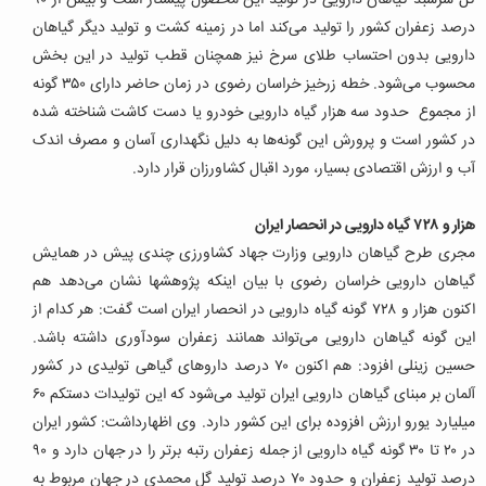
گل سرسبد گیاهان دارویی در تولید این محصول پیشتاز است و بیش از ۹۰
درصد زعفران کشور را تولید می‌کند اما در زمینه کشت و تولید دیگر گیاهان
دارویی بدون احتساب طلای سرخ نیز همچنان قطب تولید در این بخش
محسوب می‌شود. خطه زرخیز خراسان رضوی در زمان حاضر دارای ۳۵۰ گونه
از مجموع حدود سه هزار گیاه دارویی خودرو یا دست کاشت شناخته شده
در کشور است و پرورش این گونه‌ها به دلیل نگهداری آسان و مصرف اندک
آب و ارزش اقتصادی بسیار، مورد اقبال کشاورزان قرار دارد.
هزار و ۷۲۸ گیاه دارویی در انحصار ایران
مجری طرح گیاهان دارویی وزارت جهاد کشاورزی چندی پیش در همایش
گیاهان دارویی خراسان رضوی با بیان اینکه پژوهش‎ها نشان می‌دهد هم
اکنون هزار و ۷۲۸ گونه گیاه دارویی در انحصار ایران است گفت: هر کدام از
این گونه گیاهان دارویی می‌تواند همانند زعفران سودآوری داشته باشد.
حسین زینلی افزود: هم اکنون ۷۰ درصد داروهای گیاهی تولیدی در کشور
آلمان بر مبنای گیاهان دارویی ایران تولید می‌شود که این تولیدات دستکم ۶۰
میلیارد یورو ارزش افزوده برای این کشور دارد. وی اظهارداشت: کشور ایران
در ۲۰ تا ۳۰ گونه گیاه دارویی از جمله زعفران رتبه برتر را در جهان دارد و ۹۰
درصد تولید زعفران و حدود ۷۰ درصد تولید گل محمدی در جهان مربوط به