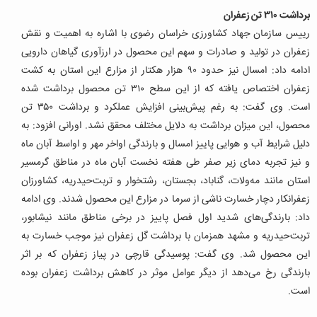
برداشت ۳۱۰ تن زعفران
رییس سازمان جهاد کشاورزی خراسان رضوی با اشاره به اهمیت و نقش
زعفران در تولید و صادرات و سهم این محصول در ارزآوری گیاهان دارویی
ادامه داد: امسال نیز حدود ۹۰ هزار هکتار از مزارع این استان به کشت
زعفران اختصاص یافته که از این سطح ۳۱۰ تن محصول برداشت شده
است. وی گفت: به رغم پیش‌بینی افزایش عملکرد و برداشت ۳۵۰ تن
محصول، این میزان برداشت به دلایل مختلف محقق نشد. اورانی افزود: به
دلیل شرایط آب و هوایی پاییز امسال و بارندگی اواخر مهر و اواسط آبان ماه
و نیز تجربه دمای زیر صفر طی هفته نخست آبان ماه در مناطق گرمسیر
استان مانند مه‌ولات، گناباد، بجستان، رشتخوار و تربت‌حیدریه، کشاورزان
زعفرانکار دچار خسارت ناشی از سرما در مزارع این محصول شدند. وی ادامه
داد: بارندگی‌های شدید اول فصل پاییز در برخی مناطق مانند نیشابور،
تربت‌حیدریه و مشهد همزمان با برداشت گل زعفران نیز موجب خسارت به
این محصول شد. وی گفت: پوسیدگی قارچی در پیاز زعفران که بر اثر
بارندگی رخ می‌دهد از دیگر عوامل موثر در کاهش برداشت زعفران بوده
است.