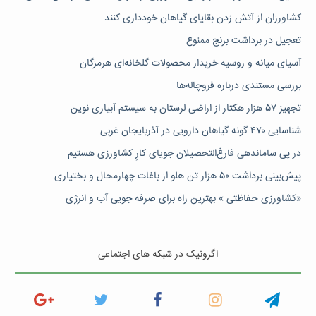
کشاورزان از آتش زدن بقایای گیاهان خودداری کنند
تعجیل در برداشت برنج ممنوع
آسیای میانه و روسیه خریدار محصولات گلخانه‌ای هرمزگان
بررسی مستندی درباره فروچاله‌ها
تجهیز ۵۷ هزار هکتار از اراضی لرستان به سیستم آبیاری نوین
شناسایی ۴۷٠ گونه گیاهان دارویی در آذربایجان غربی
در پی ساماندهی فارغ‌التحصیلان جویای کارِ کشاورزی هستیم
پیش‎‌بینی برداشت ۵۰ هزار تن هلو از باغات چهارمحال و بختیاری
«کشاورزی حفاظتی » بهترین راه برای صرفه جویی آب و انرژی
اگرونیک در شبکه های اجتماعی