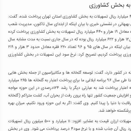
یک مقام بانکی با بیان اینکه از ابتدای سال تاکنون، ۱۹ هزار و ۴۴۰ میلیارد ریال تسهیلات به بخش کشاورزی استان تهران پرداخت شده، گفت:
 فریدون بهبهانی در نشستی خبری با بیان اینکه از ابتدای سال تاکنون، مدیریت شعب
بانک عامل حوزه کشاورزی استان تهران حدود ۲۰ هزار و ۲۸۸ فقره معادل ۱۹ هزار و ۴۴۰ میلیارد ریال تسهیلات به بخش کشاورزی پرداخت کرده
است، اظهار داشت: این عدد سال گذشته ۱۶ هزار و ۷۲ فقره معادل۱۲ هزار و ۶۲۲ میلیارد ریال بوده که در سال جاری نسبت به مدت مشابه سال
گذشته، با رشد ۵۳ درصدی در این زمینه مواجه بوده ایم. وی با بیان اینکه در سال های ۹۵ و ۹۶ تعداد ۲۲۰ فقره معادل حدود ۳ هزار و ۲۱۹
ورزی پرداخت کردیم، تصریح کرد: نرخ سود این تسهیلات در بخش کشاورزی
لخانه در کشور دارد، گفت: توسعه گلخانه ها و مکانیزاسیون از جمله بخش هایی
است که دولت تاکید زیادی بر توسعه آنها می کند. در همین راستا طی سال ۹۶ برنامه ابلاغی ما برای پرداخت اعتبار به گلخانه ها ۲۶۵ میلیارد
ریال بوده که خوشبختانه بیش از ۳۲۷ میلیارد ریال در این زمینه اعتبار پرداخت شد به عبارتی دیگر با رشد ۱۲۴درصدی در این حوزه مواجه
و افزایش جمعیت کشور تنها راه برون رفت از بحران آب، کشت متراکم (گلخانه
 با دنیا را پیدا کنیم. وی گفت: اگر به این حوزه ورود نکنیم، میزان بهره
ورشکسته خواهد شد.
بهبهانی در بخش دیگری از سخنان خود با اشاره به اختصاص تسهیلات ارزان قیمت به عشایر، افزود: ۱۱ میلیارد و ۵۰۰ میلیون ریال تسهیلات
ارزان قیمت به عشایر اختصاص یافته که ۲۹ فقره معادل ۱۰ میلیارد ریال آن جذب شده و با نرخ سود۴ درصد پرداخت می شود. وی در بخش