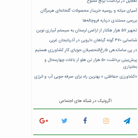
تعجیل در برداشت برنج ممنوع
آسیای میانه و روسیه خریدار محصولات گلخانه‌ای هرمزگان
بررسی مستندی درباره فروچاله‌ها
تجهیز ۵۷ هزار هکتار از اراضی لرستان به سیستم آبیاری نوین
شناسایی ۴۷٠ گونه گیاهان دارویی در آذربایجان غربی
در پی ساماندهی فارغ‌التحصیلان جویای کارِ کشاورزی هستیم
پیش‎‌بینی برداشت ۵۰ هزار تن هلو از باغات چهارمحال و
بختیاری
«کشاورزی حفاظتی » بهترین راه برای صرفه جویی آب و انرژی
اگرونیک در شبکه های اجتماعی