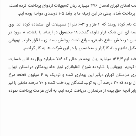
دیگری از سخنان خود با بیان اینکه بانک عامل حوزه کشاورزی شعب استان تهران امسال ۴۷۶ میلیارد ریال تسهیلات ازدواج پرداخت کرده است،
به گفته بهبهانی، ۵ هزار و ۶۶ نفر در سامانه ازدواج این بانک ثبت نام کرده بودند که ۴ هزار و ۶۰۳ نفر از تسهیلات آن استفاده کرده اند. وی
همچنین با اشاره به اینکه ۴۲ محصول کشاورزی تحت خدمات بیمه ای این بانک قرار دارند، گفت: ۱۸ محصول در ارتباط با باغات، ۸ مورد در
 دو مورد آبزیان و همچنین در بخش منابع طبیعی، مراتع تحت پوشش بیمه ای ما قرار دارند. بهبهانی
وی اضافه کرد: در سال۹۶ تاکنون حق بیمه ای که از کشاورزان گرفته ایم ۱۳۴.۳ میلیارد ریال بوده در حالی که ۷۰۶ میلیارد ریال به آنان خسارت
رزان غرامت پرداخت کردیم. بهبهانی با اشاره به شیوع آنفلوانزای فوق حاد پرندگان در استان تهران
با بیان اینکه براساس اعلام صندوق بیمه حدود ۴۵ واحد مرغداری دراستان تهران درگیر این بیماری شده و نزدیک به ۴ میلیون قطعه مرغ
معدوم شده اند، گفت: مجموعه خسارت مرغداران ۳۹۰ میلیارد ریال بوده که ۳۰ درصد آن به تولیدکنندگان پرداخت شده و ۷۰ درصد مابقی را نیز
دواریم بتوانیم تا پایان سال پرداخت کنیم. وی افزود: ما ۳۴.۱ برابر آنچه حق بیمه از مرغداران دریافت کرده ایم، به آنان غرامت پرداخت نموده