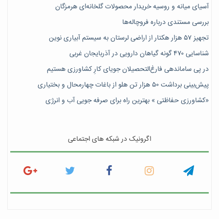
آسیای میانه و روسیه خریدار محصولات گلخانه‌ای هرمزگان
بررسی مستندی درباره فروچاله‌ها
تجهیز ۵۷ هزار هکتار از اراضی لرستان به سیستم آبیاری نوین
شناسایی ۴۷٠ گونه گیاهان دارویی در آذربایجان غربی
در پی ساماندهی فارغ‌التحصیلان جویای کارِ کشاورزی هستیم
پیش‎‌بینی برداشت ۵۰ هزار تن هلو از باغات چهارمحال و بختیاری
«کشاورزی حفاظتی » بهترین راه برای صرفه جویی آب و انرژی
اگرونیک در شبکه های اجتماعی