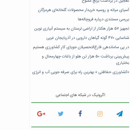
تعجیل در برداشت برنج ممنوع
آسیای میانه و روسیه خریدار محصولات گلخانه‌ای هرمزگان
بررسی مستندی درباره فروچاله‌ها
تجهیز ۵۷ هزار هکتار از اراضی لرستان به سیستم آبیاری نوین
شناسایی ۴۷٠ گونه گیاهان دارویی در آذربایجان غربی
در پی ساماندهی فارغ‌التحصیلان جویای کارِ کشاورزی هستیم
پیش‎‌بینی برداشت ۵۰ هزار تن هلو از باغات چهارمحال و
بختیاری
«کشاورزی حفاظتی » بهترین راه برای صرفه جویی آب و انرژی
اگرونیک در شبکه های اجتماعی