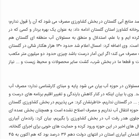
: مسئولان آب منطقه ای مدعی هستند بین ۸۰ تا ۹۰ درصد منابع آبی گلستان در بخش کشاورزی مصرف می شود که آن را قبول ندارم؛
نه کشاورز استان گلستان ادامه داد: به عنوان یک بهره بردار و کسی که در
رده ایم و با علم، استدلال و منطق به مسئولان آب منطقه ای گلستان هم
 است.
وی اضافه کرد: امسال اعلام شد حدود ۱۳۰ هزار هکتار شالی در گلستان
ر هکتار شالی ۱۵ هزار متر مکعب آب مصرف می کند؛ اگر این آمار درست باشد چیزی حدود دو میلیون متر مکعب
است و قطعا ما در بخش شرب، کشت سایر محصولات و محیط زیست و ... نیاز
ی مسئولان در حوزه آب بیان می شود پایه و مبنای کارشناسی ندارد؛ مصرف آب
استان حدود ۶۵ تا ۷۰ درصد است نه بین ۹۰ تا ۹۵ درصد. وی با بیان اینکه در کنار کاهش بارندگی و تغییر اقلیم برنامه های درست و
. در گلستان نداریم، خاطرنشان کرد: می پذیریم در بخش کشاورزی گلستان
 حوزه انتقال آب نداریم و مصرف اصلاح نشده است و همچنان بخش عمده ای
 جلوی هدر رفت آب در بخش کشاورزی را بگیریم، بیان کرد: راندمان آبیاری
های اخیر در این حوزه ورود کرده و حمایت های خوبی برای اجرای گلخانه،
شبکه های نوین آبیاری، انتقال آب با لوله و ... دارد تا جایی که راندمان آبیاری استان در انتهای دولت دهم ۳۶ درصد بود که هم اکنون به ۴۵