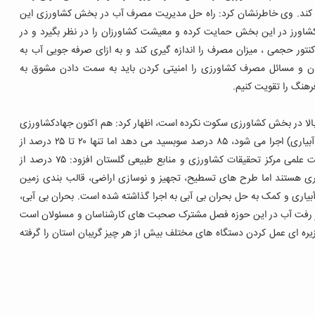
رود کند. وی خاطرنشان کرد: راه حل مدیریت مصرف آب در بخش کشاورزی این
اورز در این بخش حمایت کرده و معیشت کشاورزان را در نظر بگیرد و در
تور حجمی ، میزان مصرف را اندازه گیری کند و به ازای صرفه جویی آب به
ن و مسائل مصرف کشاورزی را امنیتی کردن باید به سمت دادن مشوق به
رهنگ را تقویت کنیم.
 بالا در بخش کشاورزی سکوت نکرده است، اظهار کرد: هم اکنون جهادکشاورزی
به طرح هایی که در جهت تعدیل مصرف آب ( روش های نوین آبیاری) اجرا می شود، ۸۵ درصد سوبسید می دهد اما تنها ۲۰ تا ۲۵ درصد از
اراضی گلستان ظرفیت اجرای چنین طرح هایی دارند. عضو هیئت علمی مرکز تحقیقات کشاورزی و منابع طبیعی گلستان افزود: ۷۵ درصد از
اری هستند اما طرح های تسطیح، تجهیز و نوسازی اراضی، قالب بندی زمین
آبیاری و کمک به حل بحران بی آبی به اجرا گذاشته شده است.
بحران بی آبی،
 رفت آب در این حوزه فصل مشترک صحبت های کارشناسان و مسئولان است
ره ای عمل کردن دستگاه های مختلف بیش از هر چیز گریبان استان را گرفته