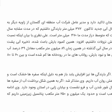
ن تاکید دارد و مدیر عامل شرکت آب منطقه ای گلستان از زاویه دیگر به
موضوع کم آبی در استان نگاه کرده و به خبرنگار مهر گفت: در سال آبی جدید تاکنون ۳۷۲ میلی متر بارندگی داشتیم که در مدت مشابه سال
گذشته میزان بارندگی استان ۶۱۴ میلی متر بود و این در حالی است که متوسط دراز مدت ما ۴۷۰ میلی متر است. علی نظری با بیان اینکه نسبت
 درصد و نسبت به دراز مدت ۱۸ درصد کاهش نزولات داشتیم، افزود: همین کمبود بارش باعث شده، ذخیره آبی پشت
سدهای استان در حال حاضر تنها ۳۰ میلیون متر مکعب باشد که در سال آبی گذشته در همین زمان ۸۹ میلیون متر مکعب معادل ۳۹ درصد آب
وی بیان کرد: به دلیل همین خشکسالی ها و نبود بارش، رواناب های ما در رودخانه ها کم شده است و بین ۶۰ تا ۸۰
ر بارندگی ها نیز افزایش یابد باز هم به دلیل اینکه سفره ها خشک است و
کاهش روان آب داریم. وی متذکر شد: اگر به همین شکل برداشت آب از سفره ها
ال شور شدن آب و فرو نشست و بیابان زایی در استان وجود دارد.
وی ادامه
داد: پتانسیل آب های سطحی استان یک میلیون و ۲۲۵ متر مکعب است و حدود یک میلیون و ۲۵۰ متر مکعب پتانسیل زیرزمینی داریم که