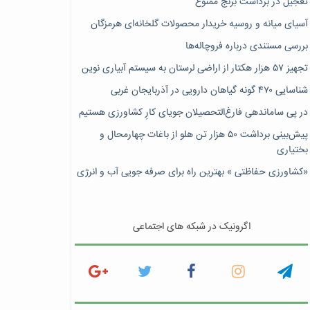
تعجیل در برداشت برنج ممنوع
آسیای میانه و روسیه خریدار محصولات گلخانه‌ای هرمزگان
بررسی مستندی درباره فروچاله‌ها
تجهیز ۵۷ هزار هکتار از اراضی لرستان به سیستم آبیاری نوین
شناسایی ۴۷٠ گونه گیاهان دارویی در آذربایجان غربی
در پی ساماندهی فارغ‌التحصیلان جویای کارِ کشاورزی هستیم
پیش‎‌بینی برداشت ۵۰ هزار تن هلو از باغات چهارمحال و
بختیاری
«کشاورزی حفاظتی » بهترین راه برای صرفه جویی آب و انرژی
اگرونیک در شبکه های اجتماعی