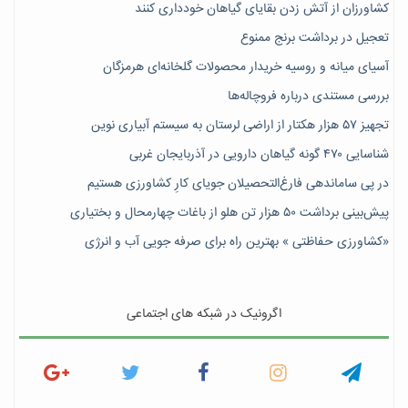
کشاورزان از آتش زدن بقایای گیاهان خودداری کنند
تعجیل در برداشت برنج ممنوع
آسیای میانه و روسیه خریدار محصولات گلخانه‌ای هرمزگان
بررسی مستندی درباره فروچاله‌ها
تجهیز ۵۷ هزار هکتار از اراضی لرستان به سیستم آبیاری نوین
شناسایی ۴۷٠ گونه گیاهان دارویی در آذربایجان غربی
در پی ساماندهی فارغ‌التحصیلان جویای کارِ کشاورزی هستیم
پیش‎‌بینی برداشت ۵۰ هزار تن هلو از باغات چهارمحال و بختیاری
«کشاورزی حفاظتی » بهترین راه برای صرفه جویی آب و انرژی
اگرونیک در شبکه های اجتماعی