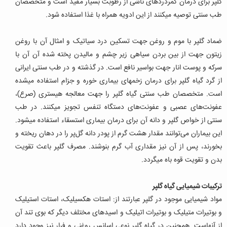
گلپر برای درمان کمردردهای ناشی از رطوبت بسیار مفید است و متخصصان
طب سنتی توصیه میکنند از این ادویه همراه با غذا استفاده شود.
ضماد گلپر با موم و روغن جهت تسکین درد سیاتیک و امثال آن با روغن
زیتون جهت از بین بردن سیاهى زیر چشم و مالیدن پخته شده آن آن با
سرکه و پوست انار جهت بواسیر نافع است. در گذشته و در طب سنتی ایرانی
از گرد گیاه گلپر برای درمان زخمهای بیماری خوره و جزام استفاده میشده
است. متخصصان طب سنتی گیاه گلپر را جهت معالجه هیسترى (صرع)،
عفونت‌هاى عصبى و عفونت‌هاى دستگاه تنفس تجویز می‏کنند. در طب
سنتی از خواص گلپر و دانه آن برای درمان بیماری استسقاء استفاده میشود.
این بیماران می‌توانند مقدار هشت گرم از پودر دانه گل‌پر را در دهان ریخته و
بخورند، پس از آن نیز مقداری آب گرم بنوشند. مصرف گلپر باعث تقویت
بدن و تقویت قوه باه میگردد.
ترکیبات شیمیایی گیاه گلپر
مواد شیمیایی موجود در گلپر عبارتند از: استات هکسیلیک، استات استیلیک
و بوتیرات متیلیک و بوتیرات اتیلیک و اسیدهای مختلف دیگر که بوی تند آن
از آنهاست. همچنین در گیاه گلپر نوعی اسانس روغنی و فرار نیز وجود دارد