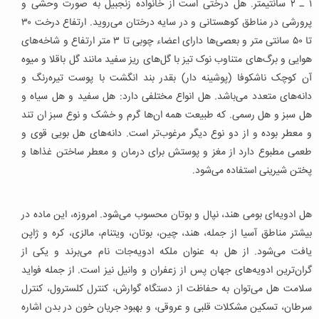
۱ ـ ۲ سانتیمتر. هل درختی است از خانواده زنجبیل به صورت وحشی و
پرورشی در مناطق کوهستانی و در سایه درختان می‌روید. ارتفاع درخت ۳۰
تا ۵۰ سانتی متر و بعصی‌ها دارای اعضاء چوبی تا ۳ متر ارتفاع و شاخه‌های
هوایی و برگ‌های متناوب نوک تیز با گل‌های ریز سفید مانند گل باقلا و میوه
آن کوچک ناشکوفا (پوشینه دار) بقدر بند انگشت با پوست تیره‌رنگ و
دانه‌های متعدد می‌باشد. هل انواع مختلفی دارد: هل سفید و هل سیاه و
هل سبز و هل رسمی. که طبیعت همه ان‌ها گرم و خشک و نوع سبز ان تند
و معطر بوده و از دو نوع دیگر مرغوب‌تر است. دانه‌های هل بویی قوی و
طعمی مطبوع دارد از مغز و پوستش برای درمان و معطر ساختن غذاها و
پختن شیرینی استفاده می‌شود.
هل ادویه‌ای بومی هند، نپال و بوتان محسوب می‌شود. امروزه، این ماده در
بیشتر مناطق آسیا از جمله، هند، چین، بوتان، ویتنام، مالزی، کره و ژاپن
یافت می‌شود. از هل به عنوان ملکه ادویه‌جات نام می‌برند و یکی از
گران‌ترین ادویه‌های جهان پس از زعفران و وانیل نیز است. از جمله فواید
سلامت هل می‌توان به حفاظت از دستگاه گوارش، کنترل کلسترول، کنترل
سرطان، تسکین مشکلات قلبی و عروقی، و بهبود جریان خون در بدن اشاره