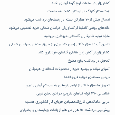
کشاورزان در ساعات اوج گرما آبیاری نکنند
۴۰۲ هکتار گلرنگ در لرستان کشت شده است
امسال بیش از ۷۰ هزار تن پسته در رفسنجان برداشت می‌شود
دانه‌های روغنی کاملینا از کشاورزان خراسان شمالی خرید تضمینی می‌شود
مازاد تولید شالیکاران گلستانی خریداری می‌شود
تامین آب ۲۲ هزار هکتار زمین کشاورزی از طریق سدهای خراسان شمالی
کشاورزان از آتش زدن بقایای گیاهان خودداری کنند
تعجیل در برداشت برنج ممنوع
آسیای میانه و روسیه خریدار محصولات گلخانه‌ای هرمزگان
بررسی مستندی درباره فروچاله‌ها
تجهیز ۵۷ هزار هکتار از اراضی لرستان به سیستم آبیاری نوین
شناسایی ۴۷٠ گونه گیاهان دارویی در آذربایجان غربی
در پی ساماندهی فارغ‌التحصیلان جویای کارِ کشاورزی هستیم
پیش‎‌بینی برداشت ۵۰ هزار تن هلو از باغات چهارمحال و بختیاری