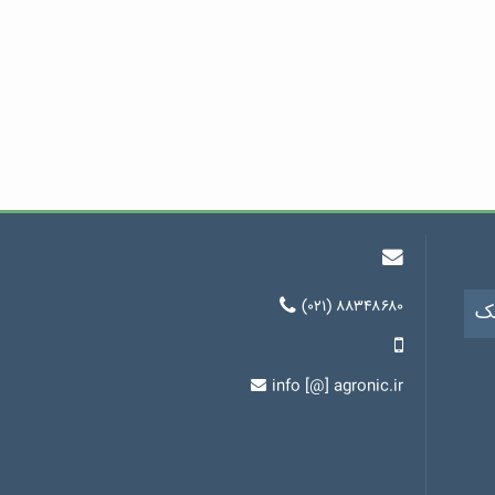
(۰۲۱) ۸۸۳۴۸۶۸۰
یک
info [@] agronic.ir