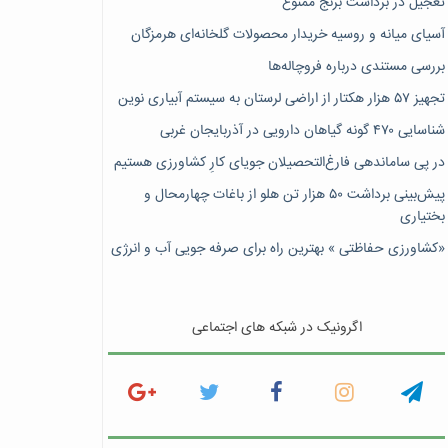
تعجیل در برداشت برنج ممنوع
آسیای میانه و روسیه خریدار محصولات گلخانه‌ای هرمزگان
بررسی مستندی درباره فروچاله‌ها
تجهیز ۵۷ هزار هکتار از اراضی لرستان به سیستم آبیاری نوین
شناسایی ۴۷٠ گونه گیاهان دارویی در آذربایجان غربی
در پی ساماندهی فارغ‌التحصیلان جویای کارِ کشاورزی هستیم
پیش‎‌بینی برداشت ۵۰ هزار تن هلو از باغات چهارمحال و
بختیاری
«کشاورزی حفاظتی » بهترین راه برای صرفه جویی آب و انرژی
اگرونیک در شبکه های اجتماعی