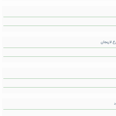
ع لاریجان
د