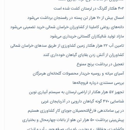
۴۰۲ هکتار گلرنگ در لرستان کشت شده است
امسال بیش از ۷۰ هزار تن پسته در رفسنجان برداشت می‌شود
دانه‌های روغنی کاملینا از کشاورزان خراسان شمالی خرید تضمینی می‌شود
مازاد تولید شالیکاران گلستانی خریداری می‌شود
تامین آب ۲۲ هزار هکتار زمین کشاورزی از طریق سدهای خراسان شمالی
کشاورزان از آتش زدن بقایای گیاهان خودداری کنند
تعجیل در برداشت برنج ممنوع
آسیای میانه و روسیه خریدار محصولات گلخانه‌ای هرمزگان
بررسی مستندی درباره فروچاله‌ها
تجهیز ۵۷ هزار هکتار از اراضی لرستان به سیستم آبیاری نوین
شناسایی ۴۷٠ گونه گیاهان دارویی در آذربایجان غربی
در پی ساماندهی فارغ‌التحصیلان جویای کارِ کشاورزی هستیم
پیش‎‌بینی برداشت ۵۰ هزار تن هلو از باغات چهارمحال و بختیاری
«کشاورزی حفاظتی » بهترین راه برای صرفه جویی آب و انرژی