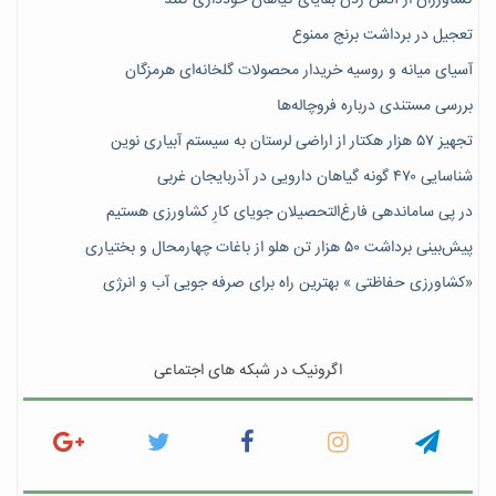
تعجیل در برداشت برنج ممنوع
آسیای میانه و روسیه خریدار محصولات گلخانه‌ای هرمزگان
بررسی مستندی درباره فروچاله‌ها
تجهیز ۵۷ هزار هکتار از اراضی لرستان به سیستم آبیاری نوین
شناسایی ۴۷٠ گونه گیاهان دارویی در آذربایجان غربی
در پی ساماندهی فارغ‌التحصیلان جویای کارِ کشاورزی هستیم
پیش‎‌بینی برداشت ۵۰ هزار تن هلو از باغات چهارمحال و بختیاری
«کشاورزی حفاظتی » بهترین راه برای صرفه جویی آب و انرژی
اگرونیک در شبکه های اجتماعی