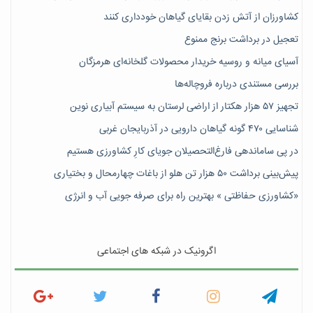
کشاورزان از آتش زدن بقایای گیاهان خودداری کنند
تعجیل در برداشت برنج ممنوع
آسیای میانه و روسیه خریدار محصولات گلخانه‌ای هرمزگان
بررسی مستندی درباره فروچاله‌ها
تجهیز ۵۷ هزار هکتار از اراضی لرستان به سیستم آبیاری نوین
شناسایی ۴۷٠ گونه گیاهان دارویی در آذربایجان غربی
در پی ساماندهی فارغ‌التحصیلان جویای کارِ کشاورزی هستیم
پیش‎‌بینی برداشت ۵۰ هزار تن هلو از باغات چهارمحال و بختیاری
«کشاورزی حفاظتی » بهترین راه برای صرفه جویی آب و انرژی
اگرونیک در شبکه های اجتماعی