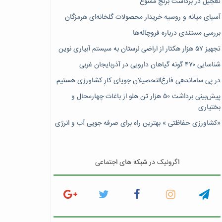
تعجیل در برداشت برنج ممنوع
آسیای میانه و روسیه خریدار محصولات گلخانه‌ای هرمزگان
بررسی مستندی درباره فروچاله‌ها
تجهیز ۵۷ هزار هکتار از اراضی لرستان به سیستم آبیاری نوین
شناسایی ۴۷٠ گونه گیاهان دارویی در آذربایجان غربی
در پی ساماندهی فارغ‌التحصیلان جویای کارِ کشاورزی هستیم
پیش‎‌بینی برداشت ۵۰ هزار تن هلو از باغات چهارمحال و
بختیاری
«کشاورزی حفاظتی » بهترین راه برای صرفه جویی آب و انرژی
اگرونیک در شبکه های اجتماعی