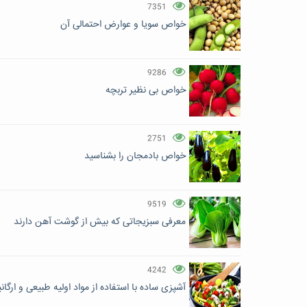
7351
خواص سویا و عوارض احتمالی آن
9286
خواص بی نظیر تربچه
2751
خواص بادمجان را بشناسید
9519
معرفی سبزیجاتی که بیش از گوشت آهن دارند
4242
آشپزی ساده با استفاده از مواد اولیه طبیعی و ارگا