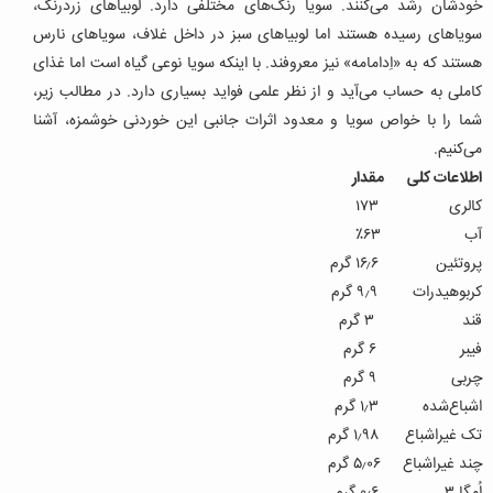
خودشان رشد می‌کنند. سویا رنگ‌های مختلفی دارد. لوبیاهای زردرنگ،
سویاهای رسیده هستند اما لوبیاهای سبز در داخل غلاف، سویاهای نارس
هستند که به «اِدامامه» نیز معروفند. با اینکه سویا نوعی گیاه است اما غذای
کاملی به حساب می‌آید و از نظر علمی فواید بسیاری دارد. در مطالب زیر،
شما را با خواص سویا و معدود اثرات جانبی این خوردنی خوشمزه، آشنا
می‌کنیم.
اطلاعات کلی مقدار
کالری ۱۷۳
آب ۶۳٪
پروتئین ۱۶٫۶ گرم
کربوهیدرات ۹٫۹ گرم
قند ۳ گرم
فیبر ۶ گرم
چربی ۹ گرم
اشباع‌شده ۱٫۳ گرم
تک غیراشباع ۱٫۹۸ گرم
چند غیراشباع ۵٫۰۶ گرم