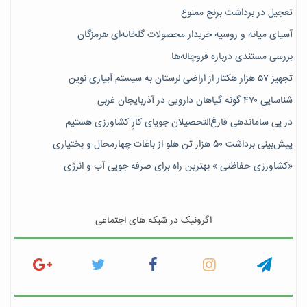
تعجیل در برداشت برنج ممنوع
آسیای میانه و روسیه خریدار محصولات گلخانه‌ای هرمزگان
بررسی مستندی درباره فروچاله‌ها
تجهیز ۵۷ هزار هکتار از اراضی لرستان به سیستم آبیاری نوین
شناسایی ۴۷٠ گونه گیاهان دارویی در آذربایجان غربی
در پی ساماندهی فارغ‌التحصیلان جویای کارِ کشاورزی هستیم
پیش‎‌بینی برداشت ۵۰ هزار تن هلو از باغات چهارمحال و بختیاری
«کشاورزی حفاظتی » بهترین راه برای صرفه جویی آب و انرژی
اگرونیک در شبکه های اجتماعی