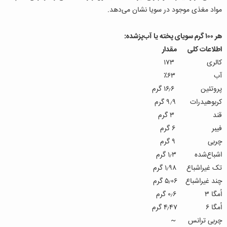
مواد مغذی موجود در سویا نشان می‌دهد.
هر ۱۰۰ گرم سویای پخته یا آب‌پزشده:
اطلاعات کلی مقدار
کالری ۱۷۳
آب ۶۳٪
پروتئین ۱۶٫۶ گرم
کربوهیدرات ۹٫۹ گرم
قند ۳ گرم
فیبر ۶ گرم
چربی ۹ گرم
اشباع‌شده ۱٫۳ گرم
تک غیراشباع ۱٫۹۸ گرم
چند غیراشباع ۵٫۰۶ گرم
اُمگا ۳ ۰٫۶ گرم
اُمگا ۶ ۴٫۴۷ گرم
چربی ترانس ~