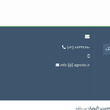
(۰۲۱) ۸۸۳۴۸۶۸۰
یک
info [@] agronic.ir
اگرونیک
می باشد.
شاورزی