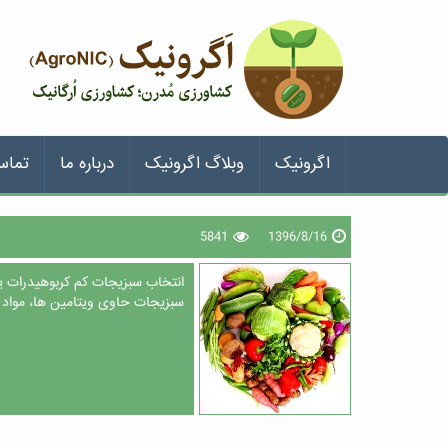
اگرونیک
وبلاگ اگرونیک
درباره ما
تماس
5841
1396/8/16
سبزیجات حاوی ویتامین ها، مواد م