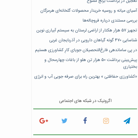
تعجیل در برداشت برنج ممنوع
آسیای میانه و روسیه خریدار محصولات گلخانه‌ای هرمزگان
بررسی مستندی درباره فروچاله‌ها
تجهیز ۵۷ هزار هکتار از اراضی لرستان به سیستم آبیاری نوین
شناسایی ۴۷٠ گونه گیاهان دارویی در آذربایجان غربی
در پی ساماندهی فارغ‌التحصیلان جویای کارِ کشاورزی هستیم
پیش‎‌بینی برداشت ۵۰ هزار تن هلو از باغات چهارمحال و
بختیاری
«کشاورزی حفاظتی » بهترین راه برای صرفه جویی آب و انرژی
اگرونیک در شبکه های اجتماعی