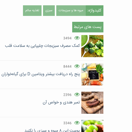
کلیدواژه:
میوه ها و سبزیجات
سبزی
تغذیه سالم
پست های مرتبط
3494
کمک مصرف سبزیجات چلیپایی به سلامت قلب
8444
پنج راه دریافت بیشتر ویتامین D برای گیاه‌خواران
2396
تمبر هندی و خواص آن
3346
پوست این ۸ میوه و سبزی را نکنید