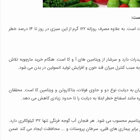
 است:
این نوع سبزی سرشار از ویتامین ث، فیبر، پتاسیم و فولات است. به علاوه مصرف روزانه ۱۲۲ گرم از این سبزی در روز تا ۱۴ درصد خطر
هر فنجان تنها ۲۷ کالری و ۵ گرم کربوهیدرات دارد و سرشار از ویتامین های آ و کا است. هنگام خرید مارچوبه تلاش
ه سبب کنترل میزان قند خون و افزایش تولید انسولین در بدن می شود.
یان به دیابت نوع دو و حاوی فولات، بتاکاروتن و ویتامین کا است. محققان
ره مانند اسفناج خطر ابتلا به دیابت را تا حدود زیادی کاهش می دهد.
حاوی ویتامین ث و یک منبع عالی از ویتامین آ و پتاسیم محسوب می شود. هر فنجان آب گوجه فرنگی تنها ۳۲ کیلوکالری دارد.
برابر بیماری های قلبی، سرطان پروستات و ... محافظت ایجاد می کند ضمن