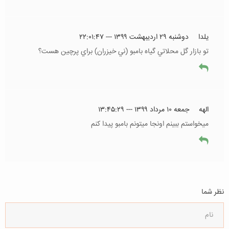
يلدا
دوشنبه ۲۹ اردیبهشت ۱۳۹۹ --- ۲۲:۰۱:۴۷
تو بازار گل محلاتي گياه بامبو (ني خيزران) براي پرچين هست؟
الهه
جمعه ۱۰ مرداد ۱۳۹۹ --- ۱۳:۴۵:۲۹
میخواستم ببینم اونجا میتونم بامبو پیدا کنم
نظر شما