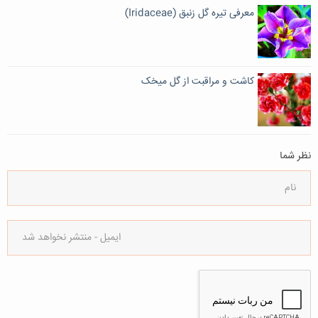
معرفی تیره گل زنبق (Iridaceae)
کاشت و مراقبت از گل میخک
نظر شما