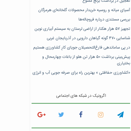
تعجیل در برداشت برنج ممنوع
آسیای میانه و روسیه خریدار محصولات گلخانه‌ای هرمزگان
بررسی مستندی درباره فروچاله‌ها
تجهیز ۵۷ هزار هکتار از اراضی لرستان به سیستم آبیاری نوین
شناسایی ۴۷٠ گونه گیاهان دارویی در آذربایجان غربی
در پی ساماندهی فارغ‌التحصیلان جویای کارِ کشاورزی هستیم
پیش‎‌بینی برداشت ۵۰ هزار تن هلو از باغات چهارمحال و
بختیاری
«کشاورزی حفاظتی » بهترین راه برای صرفه جویی آب و انرژی
اگرونیک در شبکه های اجتماعی