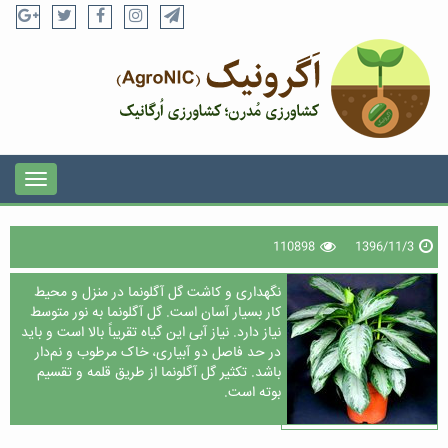
110898
1396/11/3
نگهداری و کاشت گل آگلونما در منزل و محیط
کار بسیار آسان است. گل آگلونما به نور متوسط
نیاز دارد. نیاز آبی این گیاه تقریباً بالا است و باید
در حد فاصل دو آبیاری، خاک مرطوب و نم‌دار
باشد. تکثیر گل آگلونما از طریق قلمه و تقسیم
بوته است.