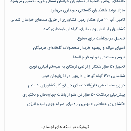
دانه‌های روغنی کاملینا از کشاورزان خراسان شمالی خرید تضمینی می‌شود
مازاد تولید شالیکاران گلستانی خریداری می‌شود
تامین آب ۲۲ هزار هکتار زمین کشاورزی از طریق سدهای خراسان شمالی
کشاورزان از آتش زدن بقایای گیاهان خودداری کنند
تعجیل در برداشت برنج ممنوع
آسیای میانه و روسیه خریدار محصولات گلخانه‌ای هرمزگان
بررسی مستندی درباره فروچاله‌ها
تجهیز ۵۷ هزار هکتار از اراضی لرستان به سیستم آبیاری نوین
شناسایی ۴۷٠ گونه گیاهان دارویی در آذربایجان غربی
در پی ساماندهی فارغ‌التحصیلان جویای کارِ کشاورزی هستیم
پیش‎‌بینی برداشت ۵۰ هزار تن هلو از باغات چهارمحال و بختیاری
«کشاورزی حفاظتی » بهترین راه برای صرفه جویی آب و انرژی
اگرونیک در شبکه های اجتماعی