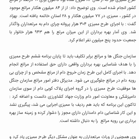
طرح ممیزی نیز که از سال ۸۴ شروع شده بود تاکنون برای ۹۰ درصد از مراتع
کشور انجام شده است. وی توضیح داد: از از ۸۴ میلیون هکتار مراتع موجود
در کشور ، ممیزی در ۷۷ میلیون هکتار و ۲۸ استان خاتمه یافته است. بهزاد
گفت : با اجرای طرح ممیزی ۳۰۴ هزار پروانه چرای دام به مرتعداران واگذار
شد. وی آمار بهره برداران از این میزان مرتع را هم ۹۴۳ هزار خانوار با
جمعیت حدود پنج میلیون نفر اعلام کرد.
سازمان جنگل ها و مراتع برابر تکلیف باید تا پایان برنامه ششم طرح ممیزی
را با هدف شناسایی بهره برداران واقعی دارای حق استفاده از مراتع انجام
دهد. با اجرای کامل این طرح زمان خروج دام از مرتع مشخص و از چرای بی
رویه دام در مراتع جلوگیری می شود. مدیرکل دفتر امور مراتع سازمان جنگل
ها موفقیت طرح ممیزی را در گروه اجرای پلاک کوبی دام از سوی سازمان
دامپزشکی و معاونت امور دام وزارت جهاد کشاورزی دانست و اضافه کرد :
تاکنون این برنامه که باید هم ردیف با ممیزی اجرایی می شد، پیگیری نشد
و این کار شناسایی دام دامداران دارای مجوز را دشوار کرده و زمینه ساز بهره
برداری بی رویه مراتع را به دنبال داشته است.
وی همچنین از وراث مرتعداران به عنوان مشکل دیگر طرح ممیزی یاد کرد و