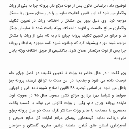
توضیح داد : براساس قانون پس از فوت مرتع دار، پروانه چرا به یکی از وراث
واگذار می شود که این قانون فعالیت سازمان را در راستای ممیزی با مشکل
مواجه کرد. وی دلیل بروز این مشکل را اختلاف وراث در تعیین تکلیف
واگذاری مراتع دانست و افزود : اختلاف ورثه باعث شده تا سازمان جنگل
ها و مراتع در تعیین تکلیف پروانه چرای دام به نام یکی از وراث با مشکل
مواجه شود. بهزاد پیشنهاد کرد که چنانچه شیوه نامه موجود به ابطال پروانه
چرا پس از فوت مرتعدار اصلاح شود، بلاتکلیفی از طریق اختلاف ورثه پایان
می یابد.
وی گفت : در حال حاضر به وراث تا تعیین تکلیف دو فصل چرای دام
فرصت داده می شود و چنانچه در این مدت به توافق نرسند، پروانه چرا
باطل می شود. بر اساس تبصره ۴۸ قانون اصلاح شیوه نامه فنی و اجرایی
ضوابط و شرایط بهره برداری مراتع کشور مصوب سال ۹۵ در صورت فوت
دارنده پروانه چرای دام، یکی از ورّاث قانونی می تواند با کسب وکالت
محضری یا مصالحه با سایر وراث حداکثر ظرف مدت دو سال پروانه چرای
دام دریافت نماید. گردهمایی روسای مراتع ادارات کل منابع طبیعی و
آبخیزداری استان های گیلان، منطقه نوشهر، ساری، گلستان و خراسان