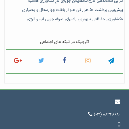
در پی ساماندهی فارغ‌التحصیلان جویای کارِ کشاورزی هستیم
پیش‎‌بینی برداشت ۵۰ هزار تن هلو از باغات چهارمحال و بختیاری
«کشاورزی حفاظتی » بهترین راه برای صرفه جویی آب و انرژی
اگرونیک در شبکه های اجتماعی
(۰۲۱) ۸۸۳۴۸۶۸۰