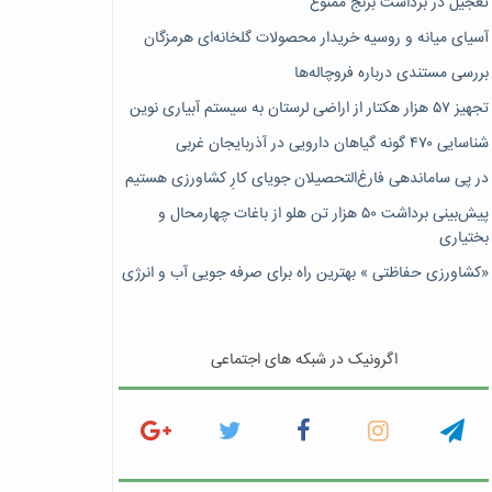
تعجیل در برداشت برنج ممنوع
آسیای میانه و روسیه خریدار محصولات گلخانه‌ای هرمزگان
بررسی مستندی درباره فروچاله‌ها
تجهیز ۵۷ هزار هکتار از اراضی لرستان به سیستم آبیاری نوین
شناسایی ۴۷٠ گونه گیاهان دارویی در آذربایجان غربی
در پی ساماندهی فارغ‌التحصیلان جویای کارِ کشاورزی هستیم
پیش‎‌بینی برداشت ۵۰ هزار تن هلو از باغات چهارمحال و
بختیاری
«کشاورزی حفاظتی » بهترین راه برای صرفه جویی آب و انرژی
اگرونیک در شبکه های اجتماعی