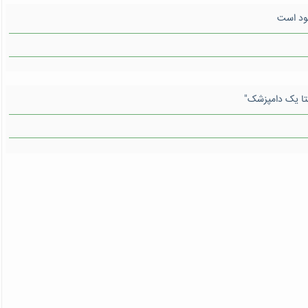
جود است
تا یک دامپزشک"