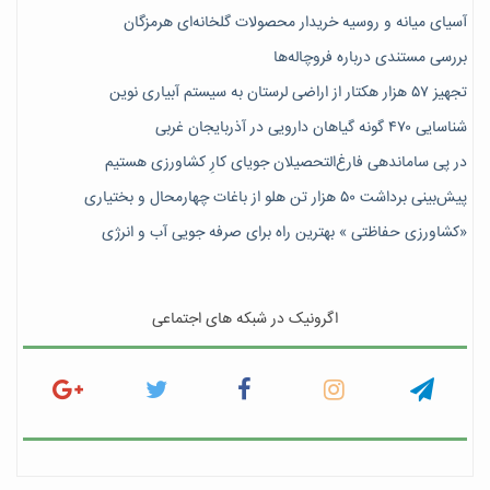
آسیای میانه و روسیه خریدار محصولات گلخانه‌ای هرمزگان
بررسی مستندی درباره فروچاله‌ها
تجهیز ۵۷ هزار هکتار از اراضی لرستان به سیستم آبیاری نوین
شناسایی ۴۷٠ گونه گیاهان دارویی در آذربایجان غربی
در پی ساماندهی فارغ‌التحصیلان جویای کارِ کشاورزی هستیم
پیش‎‌بینی برداشت ۵۰ هزار تن هلو از باغات چهارمحال و بختیاری
«کشاورزی حفاظتی » بهترین راه برای صرفه جویی آب و انرژی
اگرونیک در شبکه های اجتماعی