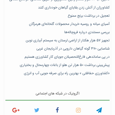
کشاورزان از آتش زدن بقایای گیاهان خودداری کنند
تعجیل در برداشت برنج ممنوع
آسیای میانه و روسیه خریدار محصولات گلخانه‌ای هرمزگان
بررسی مستندی درباره فروچاله‌ها
تجهیز ۵۷ هزار هکتار از اراضی لرستان به سیستم آبیاری نوین
شناسایی ۴۷٠ گونه گیاهان دارویی در آذربایجان غربی
در پی ساماندهی فارغ‌التحصیلان جویای کارِ کشاورزی هستیم
پیش‎‌بینی برداشت ۵۰ هزار تن هلو از باغات چهارمحال و بختیاری
«کشاورزی حفاظتی » بهترین راه برای صرفه جویی آب و انرژی
اگرونیک در شبکه های اجتماعی