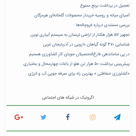
تعجیل در برداشت برنج ممنوع
آسیای میانه و روسیه خریدار محصولات گلخانه‌ای هرمزگان
بررسی مستندی درباره فروچاله‌ها
تجهیز ۵۷ هزار هکتار از اراضی لرستان به سیستم آبیاری نوین
شناسایی ۴۷٠ گونه گیاهان دارویی در آذربایجان غربی
در پی ساماندهی فارغ‌التحصیلان جویای کارِ کشاورزی هستیم
پیش‎‌بینی برداشت ۵۰ هزار تن هلو از باغات چهارمحال و بختیاری
«کشاورزی حفاظتی » بهترین راه برای صرفه جویی آب و انرژی
اگرونیک در شبکه های اجتماعی