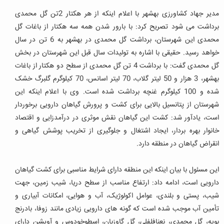
مدیر جهاد کشاورزی بهشهر با اعلام اینکه از هر هکتار 2تن گل محمدی
برداشت می شود تصریح کرد: با بارور شدن همه سه هکتار از باغات گل
محمدی این شهرستان، برداشت گل محمدی در بهشهر به 6 تن در سال
خواهد رسید. حقیقی با اشاره به تولیدات سال قبل این شهرستان در بخش
گل محمدی گفت: با برداشت 4 تن گل محمدی از سطح دو هکتار از باغات
بهشهر، 3 هزار و 50 لیتر گلاب، 70 لیتر اسانس، 70 کیلوگرم گلبرگ خشک
شده و 100 کیلوگرم غنچه برداشت شده است. وی با اعلام اینکه این
شهرستان از پتانسیل بالایی برای کشت و پرورش گیاهان دارویی برخوردار
است، یادآور شد: کشت این گیاهان نقش موثری در درآمدزایی و اقتصاد
خانوار بهره بردار، ایجاد اشتغال و جلوگیری از تخریب پوشش گیاهی و
انقراض گیاهان در منطقه دارد.
این مسئول با بیان اینکه این منطقه دارای شرایط مناسبی برای کشت گیاهان
دارویی است، ادامه داد: ارتفاع مناسب از سطح دریا، شیب زمین، جهت
شیب، پستی و بلندی، عوامل اکولوژیک، آب و هوایی، امکانات آبیاری و
تأمین آب موجب شده است که گونه های دارویی زیادی مانند زوفا، بادرنج
بویه، گل محمدی، نعنافلفلی، گل گاوزبان، اسطوخودوس و آویشن دارای