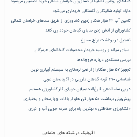
دانه‌های روغنی کاملینا از کشاورزان خراسان شمالی خرید تضمینی می‌شود
مازاد تولید شالیکاران گلستانی خریداری می‌شود
تامین آب ۲۲ هزار هکتار زمین کشاورزی از طریق سدهای خراسان شمالی
کشاورزان از آتش زدن بقایای گیاهان خودداری کنند
تعجیل در برداشت برنج ممنوع
آسیای میانه و روسیه خریدار محصولات گلخانه‌ای هرمزگان
بررسی مستندی درباره فروچاله‌ها
تجهیز ۵۷ هزار هکتار از اراضی لرستان به سیستم آبیاری نوین
شناسایی ۴۷٠ گونه گیاهان دارویی در آذربایجان غربی
در پی ساماندهی فارغ‌التحصیلان جویای کارِ کشاورزی هستیم
پیش‎‌بینی برداشت ۵۰ هزار تن هلو از باغات چهارمحال و بختیاری
«کشاورزی حفاظتی » بهترین راه برای صرفه جویی آب و انرژی
اگرونیک در شبکه های اجتماعی