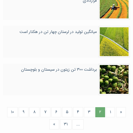
قراردادی
میانگین تولید در لرستان چهار تن در هکتار است
برداشت ۳۰۰ تن زیتون در سیستان و بلوچستان
۱۰
۹
۸
۷
۶
۵
۴
۳
۲
۱
«
»
۳۱
...