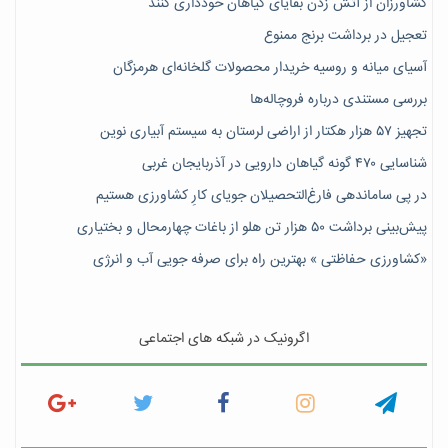
کشاورزان از آتش زدن بقایای گیاهان خودداری کنند
تعجیل در برداشت برنج ممنوع
آسیای میانه و روسیه خریدار محصولات گلخانه‌ای هرمزگان
بررسی مستندی درباره فروچاله‌ها
تجهیز ۵۷ هزار هکتار از اراضی لرستان به سیستم آبیاری نوین
شناسایی ۴۷٠ گونه گیاهان دارویی در آذربایجان غربی
در پی ساماندهی فارغ‌التحصیلان جویای کارِ کشاورزی هستیم
پیش‎‌بینی برداشت ۵۰ هزار تن هلو از باغات چهارمحال و بختیاری
«کشاورزی حفاظتی » بهترین راه برای صرفه جویی آب و انرژی
اگرونیک در شبکه های اجتماعی