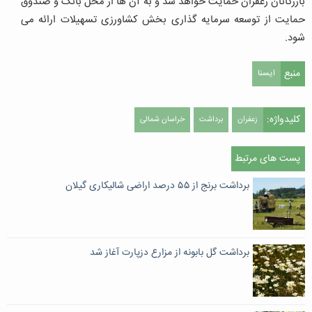
بازرگانان زعفران حمایت خواهد شد و به آن ها از محل بانک و صندوق
حمایت از توسعه سرمایه گذاری بخش کشاورزی تسهیلات ارائه می
شود.
منبع
ایسنا
کلیدواژه:
زعفران
برداشت
خراسان شمالی
پست های مرتبط
برداشت برنج از ۵۵ درصد اراضی شالیکاری گیلان
برداشت گل بابونه از مزارع دزپارت آغاز شد