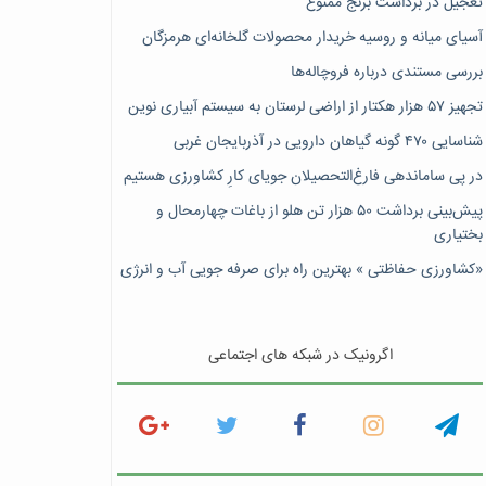
تعجیل در برداشت برنج ممنوع
آسیای میانه و روسیه خریدار محصولات گلخانه‌ای هرمزگان
بررسی مستندی درباره فروچاله‌ها
تجهیز ۵۷ هزار هکتار از اراضی لرستان به سیستم آبیاری نوین
شناسایی ۴۷٠ گونه گیاهان دارویی در آذربایجان غربی
در پی ساماندهی فارغ‌التحصیلان جویای کارِ کشاورزی هستیم
پیش‎‌بینی برداشت ۵۰ هزار تن هلو از باغات چهارمحال و
بختیاری
«کشاورزی حفاظتی » بهترین راه برای صرفه جویی آب و انرژی
اگرونیک در شبکه های اجتماعی