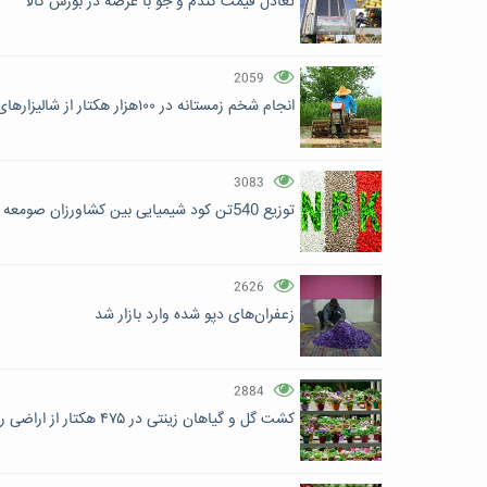
تعادل قیمت گندم و جو با عرضه در بورس کالا
2059
انجام شخم زمستانه در ۱۰۰هزار هکتار از شالیزارهای گیلان
3083
توزیع 540تن کود شیمیایی بین کشاورزان صومعه‌ سرا
2626
زعفران‌های دپو شده وارد بازار شد
2884
کشت گل و گیاهان زینتی در ۴۷۵ هکتار از اراضی رودسر