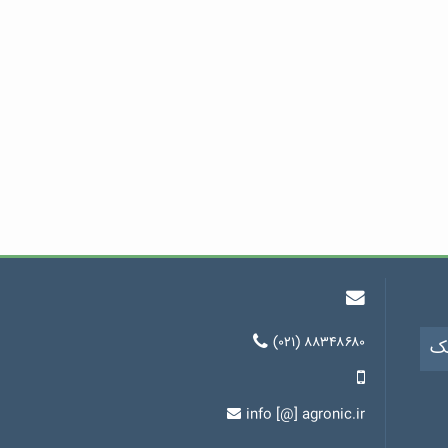
(۰۲۱) ۸۸۳۴۸۶۸۰
یک
info [@] agronic.ir