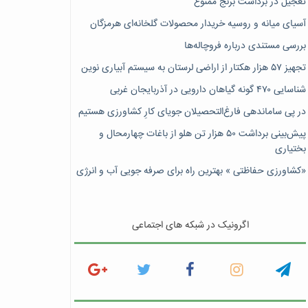
تعجیل در برداشت برنج ممنوع
آسیای میانه و روسیه خریدار محصولات گلخانه‌ای هرمزگان
بررسی مستندی درباره فروچاله‌ها
تجهیز ۵۷ هزار هکتار از اراضی لرستان به سیستم آبیاری نوین
شناسایی ۴۷٠ گونه گیاهان دارویی در آذربایجان غربی
در پی ساماندهی فارغ‌التحصیلان جویای کارِ کشاورزی هستیم
پیش‎‌بینی برداشت ۵۰ هزار تن هلو از باغات چهارمحال و
بختیاری
«کشاورزی حفاظتی » بهترین راه برای صرفه جویی آب و انرژی
اگرونیک در شبکه های اجتماعی