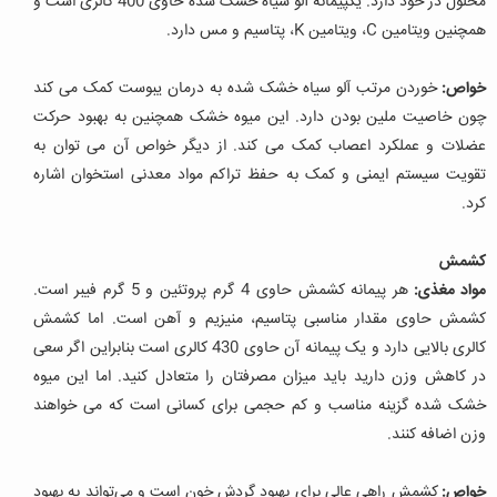
محلول در خود دارد. یکپیمانه آلو سیاه خشک شده حاوی 400 کالری است و
همچنین ویتامین C، ویتامین K، پتاسیم و مس دارد.
خواص:
خوردن مرتب آلو سیاه خشک شده به درمان یبوست کمک می کند
چون خاصیت ملین بودن دارد. این میوه خشک همچنین به بهبود حرکت
عضلات و عملکرد اعصاب کمک می کند. از دیگر خواص آن می توان به
تقویت سیستم ایمنی و کمک به حفظ تراکم مواد معدنی استخوان اشاره
کرد.
کشمش
مواد مغذی:
هر پیمانه کشمش حاوی 4 گرم پروتئین و 5 گرم فیبر است.
کشمش حاوی مقدار مناسبی پتاسیم، منیزیم و آهن است. اما کشمش
کالری بالایی دارد و یک پیمانه آن حاوی 430 کالری است بنابراین اگر سعی
در کاهش وزن دارید باید میزان مصرفتان را متعادل کنید. اما این میوه
خشک شده گزینه مناسب و کم حجمی برای کسانی است که می خواهند
وزن اضافه کنند.
خواص:
کشمش راهی عالی برای بهبود گردش خون است و می‌تواند به بهبود