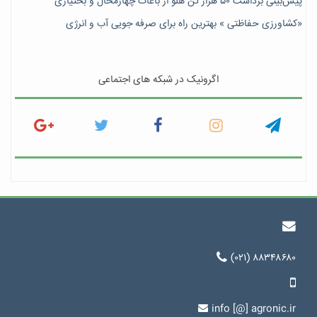
پیش‎‌بینی برداشت ۵۰ هزار تن هلو از باغات چهارمحال و بختیاری
«کشاورزی حفاظتی » بهترین راه برای صرفه جویی آب و انرژی
اگرونیک در شبکه های اجتماعی
(۰۲۱) ۸۸۳۴۸۶۸۰
info [@] agronic.ir