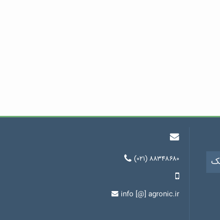
(۰۲۱) ۸۸۳۴۸۶۸۰
یک
info [@] agronic.ir