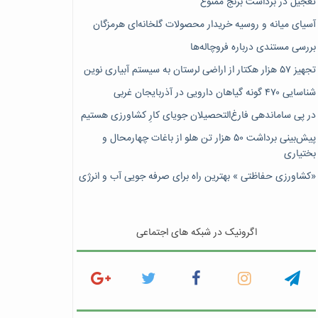
تعجیل در برداشت برنج ممنوع
آسیای میانه و روسیه خریدار محصولات گلخانه‌ای هرمزگان
بررسی مستندی درباره فروچاله‌ها
تجهیز ۵۷ هزار هکتار از اراضی لرستان به سیستم آبیاری نوین
شناسایی ۴۷٠ گونه گیاهان دارویی در آذربایجان غربی
در پی ساماندهی فارغ‌التحصیلان جویای کارِ کشاورزی هستیم
پیش‎‌بینی برداشت ۵۰ هزار تن هلو از باغات چهارمحال و
بختیاری
«کشاورزی حفاظتی » بهترین راه برای صرفه جویی آب و انرژی
اگرونیک در شبکه های اجتماعی