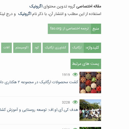
مقاله اختصاصی
گروه تدوین محتوای
اگرونیک
استفاده از این مطلب و انتشار آن، با ذکر نام
اگرونیک
و درج لین
منبع
ترجمه اختصاصی از: fao.org
کلیدواژه:
ارگانیک
کشاورزی ارگانیک
کود
اکوسیستم
آفات
پست های مرتبط
1919
کشت محصولات ارگانیک در مجموعه ۲ هکتاری دانشگاه زنجان
3228
هدف کی.آی.او.اف: توسعه روستایی و آموزش کشاو