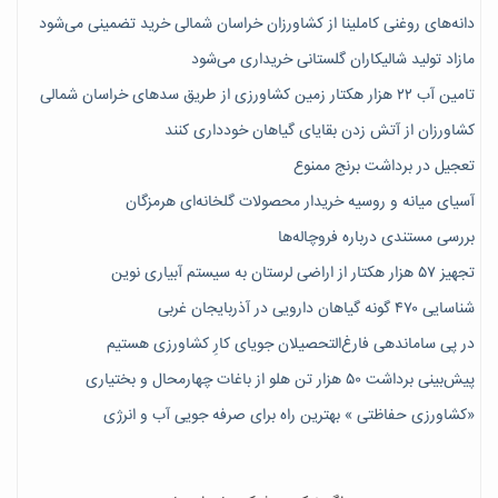
دانه‌های روغنی کاملینا از کشاورزان خراسان شمالی خرید تضمینی می‌شود
مازاد تولید شالیکاران گلستانی خریداری می‌شود
تامین آب ۲۲ هزار هکتار زمین کشاورزی از طریق سدهای خراسان شمالی
کشاورزان از آتش زدن بقایای گیاهان خودداری کنند
تعجیل در برداشت برنج ممنوع
آسیای میانه و روسیه خریدار محصولات گلخانه‌ای هرمزگان
بررسی مستندی درباره فروچاله‌ها
تجهیز ۵۷ هزار هکتار از اراضی لرستان به سیستم آبیاری نوین
شناسایی ۴۷٠ گونه گیاهان دارویی در آذربایجان غربی
در پی ساماندهی فارغ‌التحصیلان جویای کارِ کشاورزی هستیم
پیش‎‌بینی برداشت ۵۰ هزار تن هلو از باغات چهارمحال و بختیاری
«کشاورزی حفاظتی » بهترین راه برای صرفه جویی آب و انرژی