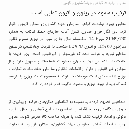
معاون تولیدات گیاهی جهادکشاورزی قزوین:
ترکیب سموم ديازينون و اتيون تقلبی است
معاون بهبود تولیدات گیاهی سازمان جهاد کشاورزی استان قزوین اظهار
کرد: دور نگار فوری معاون كنترل آفات سازمان حفظ نباتات به شماره
31949/730 مورخ 14 اسفندماه سال جاری مبنی بر توزیع سموم تقلبی
دیازینون EC% 60 و اتیون EC% 47 منتسب به شركت رجاء‌شیمی‌ در سطح
مناطق توزیع و عرضه شده که غیرمجاز و غیرقانونی است. وی افزود: با
عنایت به اینكه این تركیب دارای محتویات ناشناخته و مجهول دارد و از
مجاری غیر قانونی و فارغ از اقدامات نظارتی سازمان حفظ نباتات تدارك و
توزیع شده ممکن است موجبات خسارت به محصولات کشاورزی را افراهم
کند که باید از تهیه، توزیع و مصرف تركیب فوق خودداری کرد.
اسماعیلی تصریح کرد: باید نسبت به شناسایی مكان‌های عرضه و پیگیری از
طریق دستگاه‌های ذیربط اقدام و متخلفین به مراجع قضایی و اعمال موازین
قانونی و امحاء تركیب كشف شده با هزینه صاحب كالا معرفی شوند. معاون
بهبود تولیدات گیاهی سازمان جهاد کشاورزی استان قزوین به تفاوت