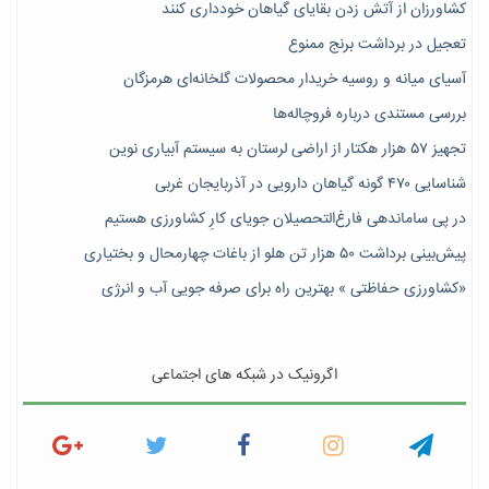
کشاورزان از آتش زدن بقایای گیاهان خودداری کنند
تعجیل در برداشت برنج ممنوع
آسیای میانه و روسیه خریدار محصولات گلخانه‌ای هرمزگان
بررسی مستندی درباره فروچاله‌ها
تجهیز ۵۷ هزار هکتار از اراضی لرستان به سیستم آبیاری نوین
شناسایی ۴۷٠ گونه گیاهان دارویی در آذربایجان غربی
در پی ساماندهی فارغ‌التحصیلان جویای کارِ کشاورزی هستیم
پیش‎‌بینی برداشت ۵۰ هزار تن هلو از باغات چهارمحال و بختیاری
«کشاورزی حفاظتی » بهترین راه برای صرفه جویی آب و انرژی
اگرونیک در شبکه های اجتماعی