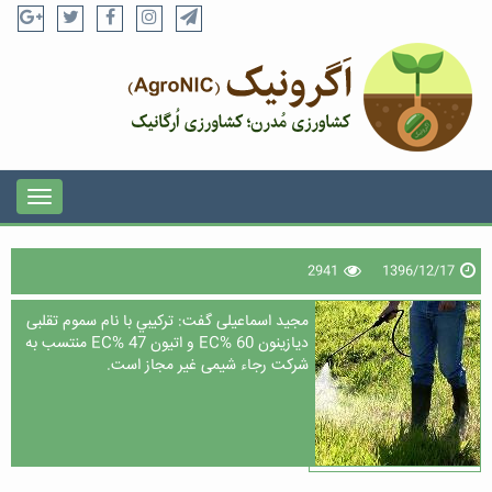
2941
1396/12/17
مجید اسماعیلی گفت: تركيبي با نام سموم تقلبی
ديازينون EC% 60 و اتيون EC% 47 منتسب به
شركت رجاء شيمی غیر مجاز است.