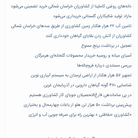
دانه‌های روغنی کاملینا از کشاورزان خراسان شمالی خرید تضمینی می‌شود
مازاد تولید شالیکاران گلستانی خریداری می‌شود
تامین آب ۲۲ هزار هکتار زمین کشاورزی از طریق سدهای خراسان شمالی
کشاورزان از آتش زدن بقایای گیاهان خودداری کنند
تعجیل در برداشت برنج ممنوع
آسیای میانه و روسیه خریدار محصولات گلخانه‌ای هرمزگان
بررسی مستندی درباره فروچاله‌ها
تجهیز ۵۷ هزار هکتار از اراضی لرستان به سیستم آبیاری نوین
شناسایی ۴۷٠ گونه گیاهان دارویی در آذربایجان غربی
در پی ساماندهی فارغ‌التحصیلان جویای کارِ کشاورزی هستیم
پیش‎‌بینی برداشت ۵۰ هزار تن هلو از باغات چهارمحال و بختیاری
«کشاورزی حفاظتی » بهترین راه برای صرفه جویی آب و انرژی