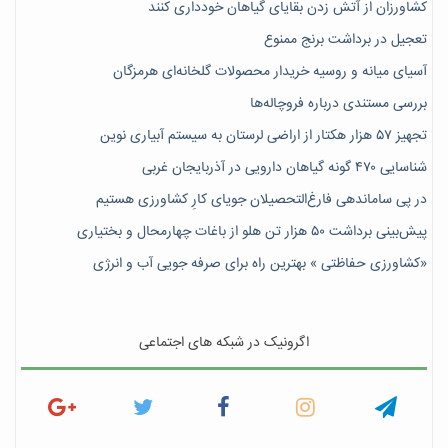
کشاورزان از آتش زدن بقایای گیاهان خودداری کنند
تعجیل در برداشت برنج ممنوع
آسیای میانه و روسیه خریدار محصولات گلخانه‌ای هرمزگان
بررسی مستندی درباره فروچاله‌ها
تجهیز ۵۷ هزار هکتار از اراضی لرستان به سیستم آبیاری نوین
شناسایی ۴۷٠ گونه گیاهان دارویی در آذربایجان غربی
در پی ساماندهی فارغ‌التحصیلان جویای کارِ کشاورزی هستیم
پیش‎‌بینی برداشت ۵۰ هزار تن هلو از باغات چهارمحال و بختیاری
«کشاورزی حفاظتی » بهترین راه برای صرفه جویی آب و انرژی
اگرونیک در شبکه های اجتماعی