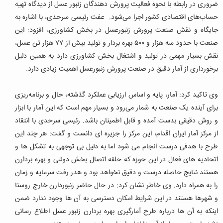
ضروری در رابطه با نحوه فعالیت پرورش دهندگان زنبور عسل از دیدگاه تهیه
حساب‌های اقتصادی کشور اجرا می‌شود.
عفت رئیسی سرحدی، با اشاره به
جایگاه و نقش صنعت پرورش زنبورعسل در بخش کشاورزی، افزود: این
صنعت با حدود سه هزار و ۵۰۰ بهره بردار و تولید بیش از ۷۷ هزار تن عسل،
نقش بسیار مهمی در تولید و اشتغال بخش کشاورزی دارد به همین دلیل
برخورداری از آمار دقیق در صنعت پرورش زنبورعسل اهمیت زیادی دارد.
وی تاکید کرد: آمار، پایه و اساس ارزیابی عملکرد گذشته، حال و برنامه‏‌ریزی
برای آینده یک صنعت به شمار می‌رود و بسیار مهم است که این آمار با ابزار
و روش دقیقی بدست آمده و قابل اطمینان باشد. رئیسی سرحدی با انتقاد
از مرکز آمار ایران اقدام، این مرکز را جزیره ای دانست و گفت: هر چند این
طرح با هدفی درست انجام می شود اما به دلیل بی توجهی به تشکل ها و
اتحادیه های فعال در این حوزه که حلقه اتصال بخش دولتی و بهره بردارن
هستند نتایج حاصله درست و دقیق نخواهد بود و هدر رفت سرمایه و زمان
را به همراه دارد.
وی خاطر نشان کرد: در حال حاضر زنبوردارن خارج روستا
و شهرها هستند در این شرایط امکان دسترسی به آن ها وجود ندارد ضمن
اینکه به آن ها درباره طرح آمارگیری بهره بردارن زنبور عسل اطلاع رسانی