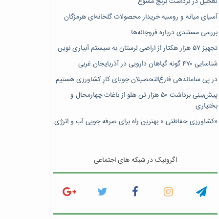
تعجیل در برداشت برنج ممنوع
آسیای میانه و روسیه خریدار محصولات گلخانه‌ای هرمزگان
بررسی مستندی درباره فروچاله‌ها
تجهیز ۵۷ هزار هکتار از اراضی لرستان به سیستم آبیاری نوین
شناسایی ۴۷٠ گونه گیاهان دارویی در آذربایجان غربی
در پی ساماندهی فارغ‌التحصیلان جویای کارِ کشاورزی هستیم
پیش‎‌بینی برداشت ۵۰ هزار تن هلو از باغات چهارمحال و
بختیاری
«کشاورزی حفاظتی » بهترین راه برای صرفه جویی آب و انرژی
اگرونیک در شبکه های اجتماعی