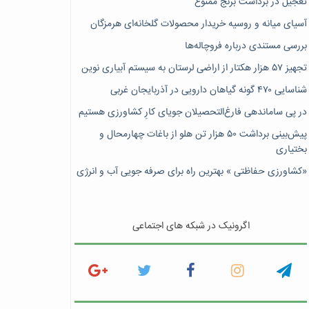
تعجیل در برداشت برنج ممنوع
آسیای میانه و روسیه خریدار محصولات گلخانه‌ای هرمزگان
بررسی مستندی درباره فروچاله‌ها
تجهیز ۵۷ هزار هکتار از اراضی لرستان به سیستم آبیاری نوین
شناسایی ۴۷٠ گونه گیاهان دارویی در آذربایجان غربی
در پی ساماندهی فارغ‌التحصیلان جویای کارِ کشاورزی هستیم
پیش‎‌بینی برداشت ۵۰ هزار تن هلو از باغات چهارمحال و
بختیاری
«کشاورزی حفاظتی » بهترین راه برای صرفه جویی آب و انرژی
اگرونیک در شبکه های اجتماعی