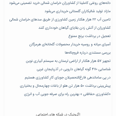
دانه‌های روغنی کاملینا از کشاورزان خراسان شمالی خرید تضمینی می‌شود
مازاد تولید شالیکاران گلستانی خریداری می‌شود
تامین آب ۲۲ هزار هکتار زمین کشاورزی از طریق سدهای خراسان شمالی
کشاورزان از آتش زدن بقایای گیاهان خودداری کنند
تعجیل در برداشت برنج ممنوع
آسیای میانه و روسیه خریدار محصولات گلخانه‌ای هرمزگان
بررسی مستندی درباره فروچاله‌ها
تجهیز ۵۷ هزار هکتار از اراضی لرستان به سیستم آبیاری نوین
شناسایی ۴۷٠ گونه گیاهان دارویی در آذربایجان غربی
در پی ساماندهی فارغ‌التحصیلان جویای کارِ کشاورزی هستیم
پیش‎‌بینی برداشت ۵۰ هزار تن هلو از باغات چهارمحال و بختیاری
«کشاورزی حفاظتی » بهترین راه برای صرفه جویی آب و انرژی
اگرونیک در شبکه های اجتماعی