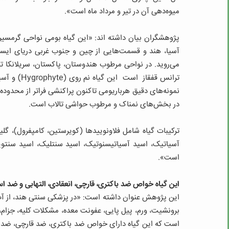
میوه‌دهی آن در تیر و مرداد ماه است».
پژوهشگران بیان داشته اند: «این گیاه بومی نواحی گرمسی
آسیا، هند و قسمت‌هایی از چین و جنوب غربی دریای ایسلند
نمونه‌های دقیق هرباریومی تاکنون پراکنشی فراتر از محدوده
در بخش‌های نمناک و مرطوب حواشی تالاب است.
ترکیبات گیاه شامل فلاونوییدها (کویرستین، کامپفرول)، گ
آسیاتیک، اسید آسیاتیسنوتیک، اسید سنتلیک، اسید سنتویک
است».
این گیاه خواص ضد باکتری، قارچی، انعقادی، التهابی و ضد ا
این پژوهش عنوان داشته است: «در پزشکی سنتی هند، از آب
برونشیت، ورم، پیل پایی، عفونت معده، مشکلات کلیه، جزام،
است که این گیاه دارای خواص ضد باکتری، ضد قارچی، ضد ا