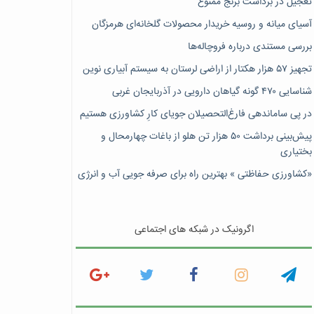
تعجیل در برداشت برنج ممنوع
آسیای میانه و روسیه خریدار محصولات گلخانه‌ای هرمزگان
بررسی مستندی درباره فروچاله‌ها
تجهیز ۵۷ هزار هکتار از اراضی لرستان به سیستم آبیاری نوین
شناسایی ۴۷٠ گونه گیاهان دارویی در آذربایجان غربی
در پی ساماندهی فارغ‌التحصیلان جویای کارِ کشاورزی هستیم
پیش‎‌بینی برداشت ۵۰ هزار تن هلو از باغات چهارمحال و
بختیاری
«کشاورزی حفاظتی » بهترین راه برای صرفه جویی آب و انرژی
اگرونیک در شبکه های اجتماعی