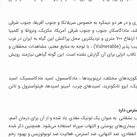
ری و در هر دو نیمکره به خصوص سریلانکا و جنوب آفریقا، جنوب شرقی
، ماداگاسکار، جنوب و جنوب شرقی آمریکا، مکزیک، ونزوئلا و کلمبیا
می‌روید. در نواحی مرطوب هندوستان، پاکستان، سریلانکا تا ارتفاع ۷۰۰ متری و نزدیکترین محل پراکنش این گیاه به ایران در غرب
ترانس قفقاز است این گیاه نم روی (Hygrophyte) و آسیب پذیر (Vulnerable) ، با توجه به منابع معتبر، مشاهدات محققان و
 تالاب انزلی برای آن گزارش نشده است. این گونه گیاهی نیازمند رویش
لیکوزیدهای مختلف، ترپنوییدها ، مادکاسسول، اسید مادکاسسیک، اسید
، ایزو تانکونزید، اسیدهای چرب، آمینو اسیدها، فیتواسترول و تانن
سترس دارد
 بشقابی به عنوان یک تونیک مغذی یاد شده و از آن برای درمان آسم،
 بیماری‌های پوستی و التهاب میزراه استفاده می‌شود. همچنین ذکر شده
نعقادی، ضد التهابی، ضد استرس، فعالیت ضد توبولوزیس و بهبود زخم