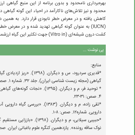
بهره‌برداری نامحدود و بدون برنامه از این منبع گیاهی 
محدود و نیز تلاش‌های ناکارآمد در احیاء این گونه گیاهی
کاهش یافته و در معرض خطر نابودی قرار دارد. به همین دلی
(IUCN) به عنوان گونه گیاهی تهدید شده و در معرض خط
کشت درون شیشه‌ای (Vitro in) جهت تکثیر این گیاه ارزشمند افزایش یافته است».
پی نوشت ...
منابع:
گیاهی (مجله زیست شناسی ایران). جلد ۳۲. شماره ۱. صص: ۱۱-۱.
* توحید فر، م و دیگران. (۱۳۹۵). 
۴. صص: ۳۱-۲۳.
دارویی. شماره۱۲. صص: ۸-۱.
نوک ساقه رونده». یازدهمین کنگره علوم باغبانی ایران. صص:۴-