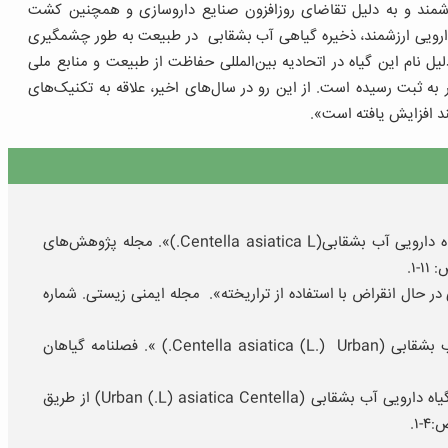
ارزشمند و به دلیل تقاضای روزافزون صنایع داروسازی و همچنین کشت
 دارویی ارزشمند، ذخیره گیاهی آب بشقابی در طبیعت به طور چشمگیری
ل نام این گیاه در اتحادیه بین‌المللی حفاظت از طبیعت و منابع ملی
ر به ثبت رسیده است. از این رو در سال‌های اخیر، علاقه به تکنیک‌های
*قدیری سردرود، س و دیگران. (۱۳۹۸). «ریز ازدیادی گیاه دارویی آب بشقابی(Centella asiatica L.)». مجله پژوهش‌های
«نجات گونه‌های گیاهی در حال انقراض با استفاده از تراریخته». مجله ایمنی زیستی. شماره
*تقی زاده، م و دیگران. (۱۳۸۳). «بررسی گیاه دارویی آب بشقابی (Centella asiatica (L.) Urban.) ». فصلنامه گیاهان
*حبیبی سیلابی، م و دیگران. (۱۳۹۸). «باززایی مستقیم گیاه دارویی آب بشقابی (Urban (.L) asiatica Centella) از طریق
۱.