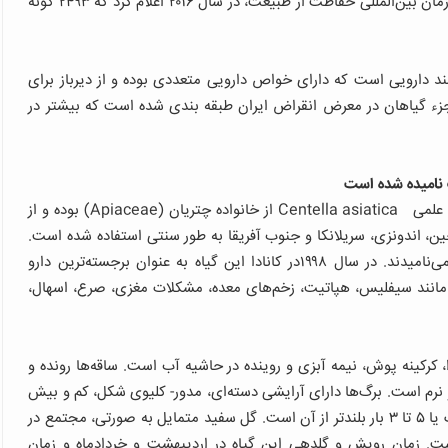
در حال انقراض در باغ‌های گیاه‌شناسی را پیشنهاد کردند. سازمان بین‌المللی حفاظت از طبیعت، در سال ۲۰۱۶ اعلام کرد که ۲۴۹۳ گونه
 دارویی است که دارای خواص دارویی متعددی بوده و از دیرباز برای
جزء گیاهان در معرض انقراض ایران طبقه بندی شده است که بیشتر در
 نامیده شده است
نتایج تحقیقات عنوان داشته است: «گیاه آب بشقابی با نام علمی Centella asiatica از خانواده چتریان (Apiaceae) بوده و از
 اندونزی، سریلانکا و جنوب آفریقا به طور سنتی استفاده شده است.
در گذشته‌های دور این گیاه را اکسیر معجزه آسای حیات می‌نامیدند. در سال ۱۹۹۸در کانادا این گیاه به عنوان برجسته‌ترین دارو
ی مانند سیفلیس، هپاتیت، زخم‌های معده، مشکلات مغزی، صرع، اسهال،
، کرکینه پوش، نیمه آبزی و روینده در حاشیه آب است. ساقه‌ها رونده و
 و نرم است. برگ‌ها دارای آرایشی دسته‌ای، مدور- کلیوی شکل، کم و بیش
در سطح رویی کرک‌دار، دارای ۷-۹ رگبرگ، دمبرگ هم قد پهنک یا ۵ تا ۳ بار بلندتر از آن است. گل سفید متمایل به صورتی، مجتمع در
 جوانب فشرده است. زمان رویش و گلدهی این گیاه در اردیبهشت و خردادماه و زمان