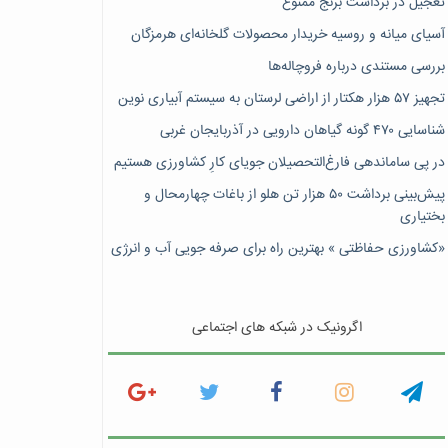
تعجیل در برداشت برنج ممنوع
آسیای میانه و روسیه خریدار محصولات گلخانه‌ای هرمزگان
بررسی مستندی درباره فروچاله‌ها
تجهیز ۵۷ هزار هکتار از اراضی لرستان به سیستم آبیاری نوین
شناسایی ۴۷٠ گونه گیاهان دارویی در آذربایجان غربی
در پی ساماندهی فارغ‌التحصیلان جویای کارِ کشاورزی هستیم
پیش‎‌بینی برداشت ۵۰ هزار تن هلو از باغات چهارمحال و
بختیاری
«کشاورزی حفاظتی » بهترین راه برای صرفه جویی آب و انرژی
اگرونیک در شبکه های اجتماعی