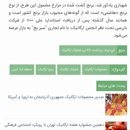
شهبازی یادآور شد: برنج کشت شده در مزارع مشمول این طرح، از نوع
برنج «هاشمی» است که از گونه های محبوب بازار برنج کشور است و
همانند سال گذشته پس از دریافت استاندارد ملی ۱۱۰۰ از شرکت
بازرسی تحت نظر انجمن ارگانیک، با نام تجاری "سبز بج" به بازار عرضه
می شود.
منبع
آی‌دونه: برداشت ۴۸ تن شلتوک ارگانیک
کلیدواژه:
محصولات ارگانیک
شلتوک ارگانیک
برنج ارگانیک
منطقه آزاد انزلی
پست های مرتبط
صدور محصولات ارگانیک جمهوری آذربایجان به اروپا و آمریکا
دهمین جشنواره هفته ارگانیک تهران با رویکرد اجتماعی فرهنگی