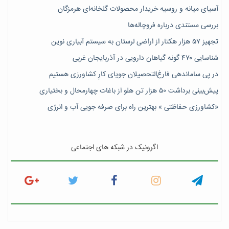
آسیای میانه و روسیه خریدار محصولات گلخانه‌ای هرمزگان
بررسی مستندی درباره فروچاله‌ها
تجهیز ۵۷ هزار هکتار از اراضی لرستان به سیستم آبیاری نوین
شناسایی ۴۷٠ گونه گیاهان دارویی در آذربایجان غربی
در پی ساماندهی فارغ‌التحصیلان جویای کارِ کشاورزی هستیم
پیش‎‌بینی برداشت ۵۰ هزار تن هلو از باغات چهارمحال و بختیاری
«کشاورزی حفاظتی » بهترین راه برای صرفه جویی آب و انرژی
اگرونیک در شبکه های اجتماعی