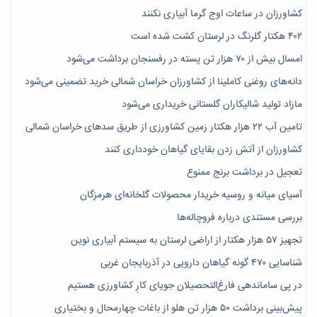
کشاورزان در ساعات اوج گرما آبیاری نکنند
۴۰۲ هکتار گلرنگ در لرستان کشت شده است
امسال بیش از ۷۰ هزار تن پسته در رفسنجان برداشت می‌شود
دانه‌های روغنی کاملینا از کشاورزان خراسان شمالی خرید تضمینی می‌شود
مازاد تولید شالیکاران گلستانی خریداری می‌شود
تامین آب ۲۲ هزار هکتار زمین کشاورزی از طریق سدهای خراسان شمالی
کشاورزان از آتش زدن بقایای گیاهان خودداری کنند
تعجیل در برداشت برنج ممنوع
آسیای میانه و روسیه خریدار محصولات گلخانه‌ای هرمزگان
بررسی مستندی درباره فروچاله‌ها
تجهیز ۵۷ هزار هکتار از اراضی لرستان به سیستم آبیاری نوین
شناسایی ۴۷٠ گونه گیاهان دارویی در آذربایجان غربی
در پی ساماندهی فارغ‌التحصیلان جویای کارِ کشاورزی هستیم
پیش‎‌بینی برداشت ۵۰ هزار تن هلو از باغات چهارمحال و بختیاری