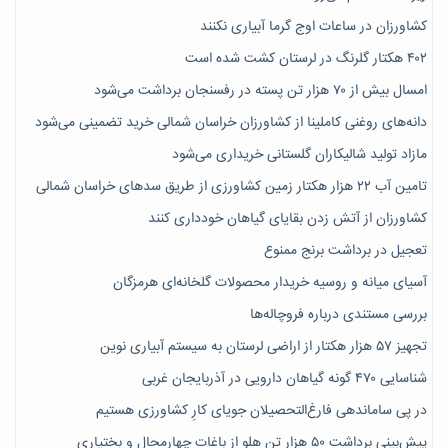
کشاورزان در ساعات اوج گرما آبیاری نکنند
۴۰۲ هکتار گلرنگ در لرستان کشت شده است
امسال بیش از ۷۰ هزار تن پسته در رفسنجان برداشت می‌شود
دانه‌های روغنی کاملینا از کشاورزان خراسان شمالی خرید تضمینی می‌شود
مازاد تولید شالیکاران گلستانی خریداری می‌شود
تامین آب ۲۲ هزار هکتار زمین کشاورزی از طریق سدهای خراسان شمالی
کشاورزان از آتش زدن بقایای گیاهان خودداری کنند
تعجیل در برداشت برنج ممنوع
آسیای میانه و روسیه خریدار محصولات گلخانه‌ای هرمزگان
بررسی مستندی درباره فروچاله‌ها
تجهیز ۵۷ هزار هکتار از اراضی لرستان به سیستم آبیاری نوین
شناسایی ۴۷٠ گونه گیاهان دارویی در آذربایجان غربی
در پی ساماندهی فارغ‌التحصیلان جویای کارِ کشاورزی هستیم
پیش‎‌بینی برداشت ۵۰ هزار تن هلو از باغات چهارمحال و بختیاری